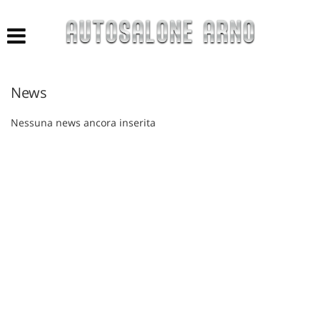
HOME
LISTA VEICOLI
News
ACQUISTIAMO USATO
Nessuna news ancora inserita
NUOVO E KM 0
AZIENDA
ASSISTENZA
CONTATTI