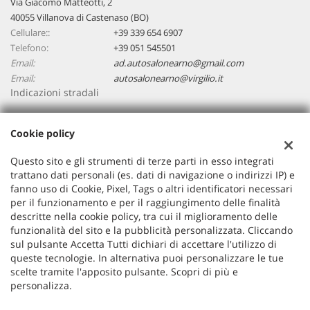
Via Giacomo Matteotti, 2
40055 Villanova di Castenaso (BO)
Cellulare::
+39 339 654 6907
Telefono:
+39 051 545501
Email:
ad.autosalonearno@gmail.com
Email:
autosalonearno@virgilio.it
Indicazioni stradali
Cookie policy
Dati fiscali:
Autosalone ARNO
Questo sito e gli strumenti di terze parti in esso integrati
Via Giacomo Matteotti, 2, 40055, Villanova di Castenaso (BO)
trattano dati personali (es. dati di navigazione o indirizzi IP) e
C.F/P.IVA:
03748561200
fanno uso di Cookie, Pixel, Tags o altri identificatori necessari
per il funzionamento e per il raggiungimento delle finalità
Registro delle imprese:
BO
descritte nella cookie policy, tra cui il miglioramento delle
funzionalità del sito e la pubblicità personalizzata. Cliccando
sul pulsante Accetta Tutti dichiari di accettare l'utilizzo di
queste tecnologie. In alternativa puoi personalizzare le tue
scelte tramite l'apposito pulsante. Scopri di più e
personalizza.