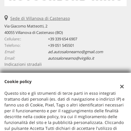
Sede di Villanova di Castenaso
Via Giacomo Matteotti, 2
40055 Villanova di Castenaso (BO)
Cellulare::
+39 339 654 6907
Telefono:
+39 051 545501
Email:
ad.autosalonearno@gmail.com
Email:
autosalonearno@virgilio.it
Indicazioni stradali
Cookie policy
Dati fiscali:
Autosalone ARNO
Questo sito e gli strumenti di terze parti in esso integrati
Via Giacomo Matteotti, 2, 40055, Villanova di Castenaso (BO)
trattano dati personali (es. dati di navigazione o indirizzi IP) e
C.F/P.IVA:
03748561200
fanno uso di Cookie, Pixel, Tags o altri identificatori necessari
per il funzionamento e per il raggiungimento delle finalità
Registro delle imprese:
BO
descritte nella cookie policy, tra cui il miglioramento delle
funzionalità del sito e la pubblicità personalizzata. Cliccando
sul pulsante Accetta Tutti dichiari di accettare l'utilizzo di