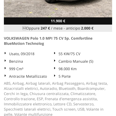
11.900 €
Oppure
247 €
/ mese
-
anticipo
2.000 €
VOLKSWAGEN Polo 1.0 MPI 75 CV 5p. Comfortline
BlueMotion Technolog
Usato, 09/2018
55 KW/75 CV
Benzina
Cambio Manuale (5)
999 Cm³
98.000 Km
Antracite Metallizzato
5 Porte
ABS, Airbag, Airbag laterali, Airbag Passeggero, Airbag testa,
Alzacristalli elettrici, Autoradio, Bluetooth, Boardcomputer,
Cerchi in lega, Chiusura centralizzata, Climatizzatore,
Controllo trazione, ESP, Frenata d'emergenza assistita,
Immobilizzatore elettronico, Lettore CD, Servosterzo,
Specchietti laterali elettrici, Touch screen, USB, Volante in
pelle, Volante multifunzione