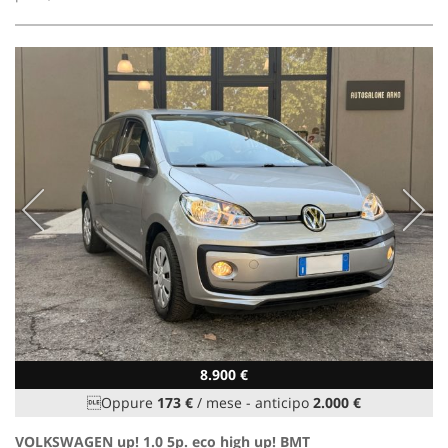
8.900 €
Oppure
173 €
/ mese
-
anticipo
2.000 €
VOLKSWAGEN up! 1.0 5p. eco high up! BMT