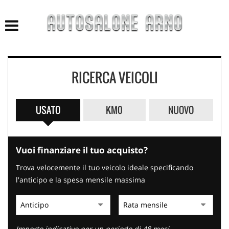
HOME
LISTA VEICOLI
RICERCA VEICOLI
ACQUISTIAMO USATO
NUOVO E KM 0
USATO
KM0
NUOVO
AZIENDA
Vuoi finanziare il tuo acquisto?
ASSISTENZA
Trova velocemente il tuo veicolo ideale specificando
l'anticipo e la spesa mensile massima
CONTATTI
Importo indicativo per un periodo di 48 mesi