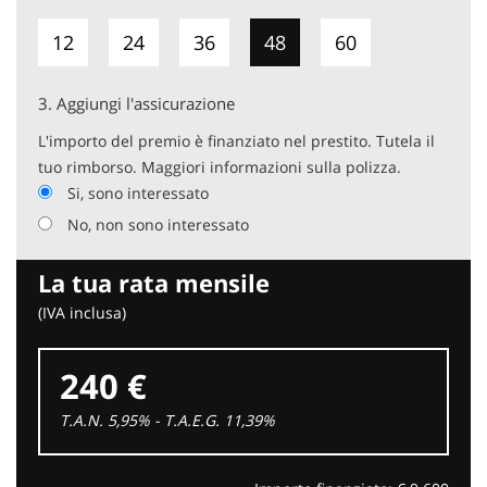
12
24
36
48
60
3.
Aggiungi l'assicurazione
L'importo del premio è finanziato nel prestito. Tutela il
tuo rimborso. Maggiori informazioni sulla polizza.
Si, sono interessato
No, non sono interessato
La tua rata mensile
(IVA inclusa)
240 €
T.A.N. 5,95% - T.A.E.G.
11,39
%