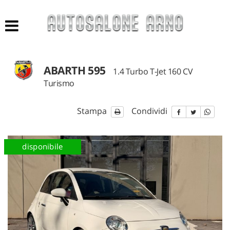
HOME
LISTA VEICOLI
ABARTH 595
1.4 Turbo T-Jet 160 CV
ACQUISTIAMO USATO
Turismo
NUOVO E KM 0
Stampa
Condividi
AZIENDA
disponibile
ASSISTENZA
CONTATTI