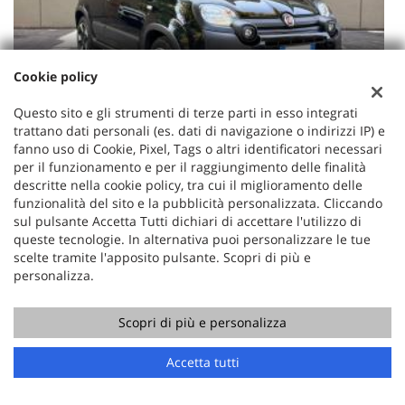
Cookie policy
€ 12.400
€
Questo sito e gli strumenti di terze parti in esso integrati
FIAT
trattano dati personali (es. dati di navigazione o indirizzi IP) e
Panda Cross 1.0 FireFly S&S Hybrid
fanno uso di Cookie, Pixel, Tags o altri identificatori necessari
per il funzionamento e per il raggiungimento delle finalità
descritte nella cookie policy, tra cui il miglioramento delle
funzionalità del sito e la pubblicità personalizzata. Cliccando
sul pulsante Accetta Tutti dichiari di accettare l'utilizzo di
POTREBBE INTERESSARTI
queste tecnologie. In alternativa puoi personalizzare le tue
scelte tramite l'apposito pulsante. Scopri di più e
personalizza.
Scopri di più e personalizza
Accetta tutti