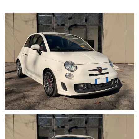
Manutenzione: 09.2025 - 111.000KM
Cinghia di distribuzione: 88.000KM 12.2022
Revisione: 05.24 - 100.000KM
Gomme: Doppio treno di gomme
Classe ambientale: Euro 6B
Non è guidabile da un neopatentato
Possibilità di finanziamento su misura
Ritiriamo il tuo usato in permuta
Foto reali del veicolo in vendita
I nostri annunci sono redatti con la massima attenzione;
tuttavia eventuali errori o imprecisioni non costituiscono
vincolo contrattuale.
I NOSTRI ANNUNCI SONO COMPILATI CON IL MASSIMO
SCRUPOLO TUTTAVIA CI POTREBBERO ESSERE ERRORI O
IMPRECISIONI NELLA DESCRIZIONI DEGLI ACCESSORI,
PERTANTO DA RITENERSI SOLO AD USO INFORMATIVO E NON
CONTRATTUALE