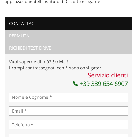
approvazione dell'Instituto di Credito erogante.
CONTATTACI
Ho letto e accetto
l'informativa privacy
*
PERMUTA
Acconsento al trattamento dei miei dati per finalità di
marketing
RICHIEDI TEST DRIVE
Invia la tua richiesta
Vuoi saperne di più? Scrivici!
I campi contrassegnati con * sono obbligatori.
Servizio clienti
+39 339 654 6907