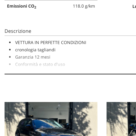
Emissioni CO
118.0 g/km
L
2
Descrizione
VETTURA IN PERFETTE CONDIZIONI
cronologia tagliandi
Garanzia 12 mesi
Conformità e stato d'uso
Ultima revisione: 02.24 - 180.000km
Classe ambientale: Euro 4
CON IL NUOVO CODIDICE ENTATO IN VIGORE IL 14.12.24
può essere guidato da un neopatentato.
Il veicolo non può essere guidato da un neopatentato
Ritiriamo permute
Importo non finanziabile
LE IMMAGINI SI RIFERISCONO ESATTAMENTE AL VEICOLO I