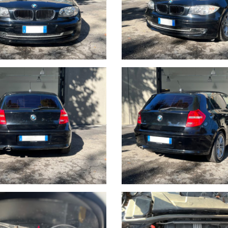
 TUTTAVIA CI POTREBBERO ESSERE ERRORI O IMPRECISIONI NELLA