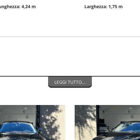
unghezza: 4,24 m
Larghezza: 1,75 m
LEGGI TUTTO...
, IL VEICOLO PUO' ESSERE GUIDATO DA UN NEOPATENTATO,
se il
N VENDITA.