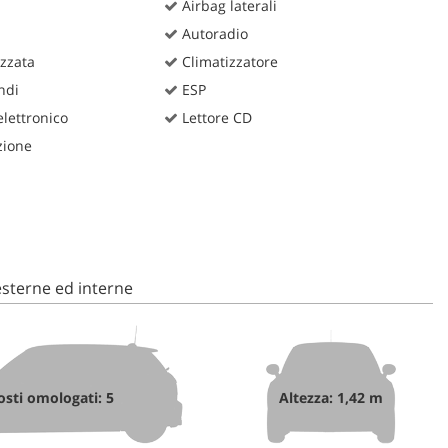
Airbag laterali
Autoradio
zzata
Climatizzatore
ndi
ESP
lettronico
Lettore CD
zione
sterne ed interne
osti omologati: 5
Altezza: 1,42 m