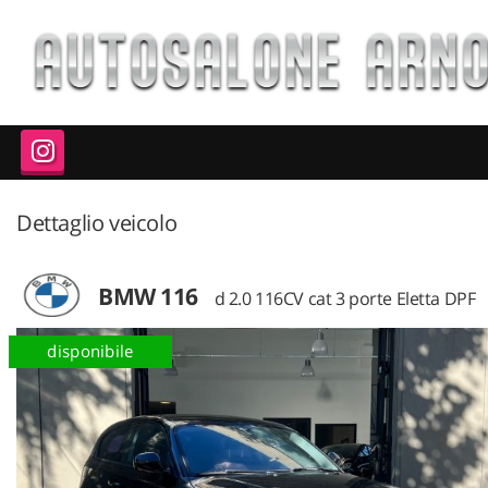
HOME
LISTA VEICOLI
ACQUISTIAMO USATO
Dettaglio veicolo
NUOVO E KM 0
AZIENDA
BMW 116
d 2.0 116CV cat 3 porte Eletta DPF
disponibile
ASSISTENZA
CONTATTI