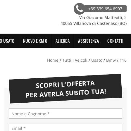
+39 339 654 6907
Via Giacomo Matteotti, 2
40055 Villanova di Castenaso (BO)
O USATO
NUOVO E KM 0
AZIENDA
ASSISTENZA
CONTATTI
Home
/
Tutti I Veicoli
/
Usato
/
Bmw
/
116
SCOPRI L'OFFERTA
PER AVERLA SUBITO TUA!