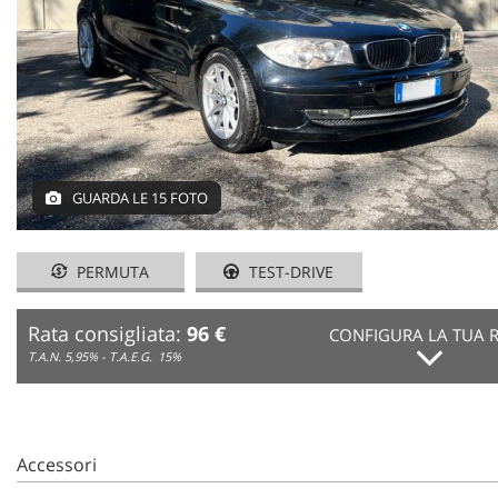
GUARDA LE 15 FOTO
PERMUTA
TEST-DRIVE
Rata consigliata:
96 €
CONFIGURA LA TUA 
T.A.N. 5,95% - T.A.E.G.
15%
Accessori