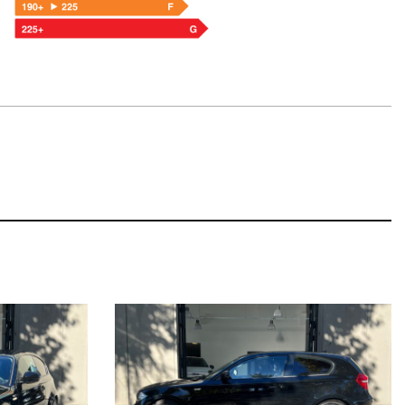
 conseguimento è avvenuto prima di quella data il veicolo non