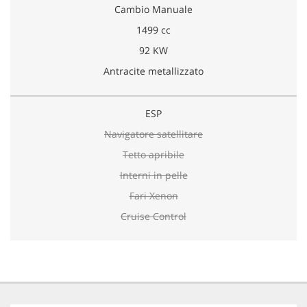
Cambio Manuale
1499 cc
92 KW
Antracite metallizzato
ESP
Navigatore satellitare
Tetto apribile
Interni in pelle
Fari Xenon
Cruise Control