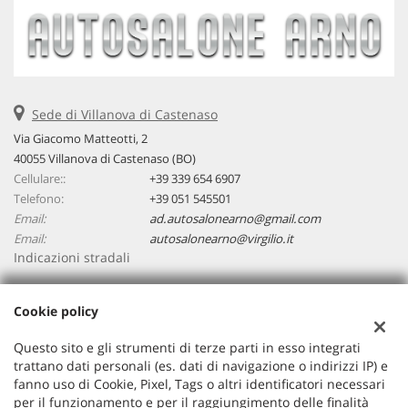
Sede di Villanova di Castenaso
Via Giacomo Matteotti, 2
40055 Villanova di Castenaso (BO)
Cellulare::
+39 339 654 6907
Telefono:
+39 051 545501
Email:
ad.autosalonearno@gmail.com
Email:
autosalonearno@virgilio.it
Indicazioni stradali
Cookie policy
Dati fiscali:
Autosalone ARNO
Questo sito e gli strumenti di terze parti in esso integrati
Via Giacomo Matteotti, 2, 40055, Villanova di Castenaso (BO)
trattano dati personali (es. dati di navigazione o indirizzi IP) e
C.F/P.IVA:
03748561200
fanno uso di Cookie, Pixel, Tags o altri identificatori necessari
per il funzionamento e per il raggiungimento delle finalità
Registro delle imprese:
BO