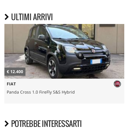
ULTIMI ARRIVI
€ 12.400
€
FIAT
Panda Cross 1.0 FireFly S&S Hybrid
POTREBBE INTERESSARTI