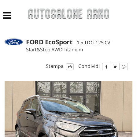
HOME
LISTA VEICOLI
FORD EcoSport
1.5 TDCi 125 CV
ACQUISTIAMO USATO
Start&Stop AWD Titanium
NUOVO E KM 0
Stampa
Condividi
AZIENDA
ASSISTENZA
CONTATTI