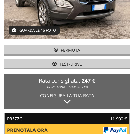
GUARDA LE 15 FOTO
PERMUTA
TEST-DRIVE
Rata consigliata:
247 €
T.A.N. 5,95% - T.A.E.G.
11%
CONFIGURA LA TUA RATA
PREZZO
11.900 €
PRENOTALA ORA