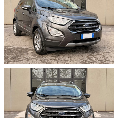
LE IMMAGINI SI RIFERISCONO ESATTAMENTE AL VEICOLO
IN VENDITA.
I NOSTRI ANNUNCI SONO COMPILATI CON IL MASSIMO
SCRUPOLO TUTTAVIA CI POTREBBERO ESSERE ERRORI O
IMPRECISIONI NELLA DESCRIZIONI DEGLI ACCESSORI,
PERTANTO DA RITENERSI SOLO AD USO INFORMATIVO E
NON CONTRATTUALE