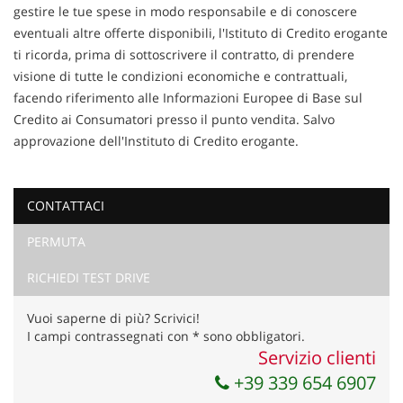
gestire le tue spese in modo responsabile e di conoscere
eventuali altre offerte disponibili, l'Istituto di Credito erogante
ti ricorda, prima di sottoscrivere il contratto, di prendere
visione di tutte le condizioni economiche e contrattuali,
facendo riferimento alle Informazioni Europee di Base sul
Credito ai Consumatori presso il punto vendita. Salvo
approvazione dell'Instituto di Credito erogante.
CONTATTACI
Ho letto e accetto
l'informativa privacy
*
PERMUTA
Acconsento al trattamento dei miei dati per finalità di
marketing
RICHIEDI TEST DRIVE
Invia la tua richiesta
Vuoi saperne di più? Scrivici!
I campi contrassegnati con * sono obbligatori.
Servizio clienti
+39 339 654 6907