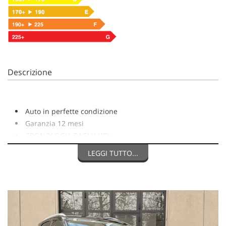
Descrizione
Auto in perfette condizione
Garanzia 12 mesi
CRONOLOGIA TAGLIANDI
Tagliando prima della consegna
LEGGI TUTTO...
Ultima revisione:08.24 -84.000KM
Classe ambientale: Euro 6
Il veicolo può essere guidato da un neopatentato
Ritiriamo permute
Importo finanziabile