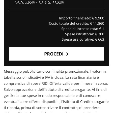
T.A.N. 5,95% - T.A.E.G.
11,32
%
Importo finanziato: €
9.900
Costo totale del credito: €
11.860
Spese di incasso rata: €
1
Spese istruttoria: €
300
Spese assicurative: €
663
PROCEDI
Contattaci
Messaggio pubblicitario con finalità promozionale. I valori in
tabella sono indicativi e IVA inclusa. La rata finanziaria è
comprensiva di spese RID. Offerta valida per il mese in corso.
Salvo approvazione dell'istituto di credito erogante. Al fine di
gestire le tue spese in modo responsabile e di conoscere
eventuali altre offerte disponibili, l'Istituto di Credito erogante
ti ricorda, prima di sottoscrivere il contratto, di prendere