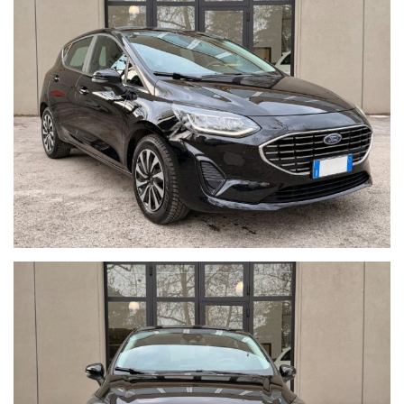
Classe ambientale: Euro 6
Guidabile anche da neopatentati
Possibilità di finanziamento su misura
Ritiriamo il tuo usato in permuta
Foto reali del veicolo in vendita
I nostri annunci sono redatti con la massima attenzione;
tuttavia eventuali errori o imprecisioni non costituiscono
vincolo contrattuale.
Vettura in perfette condizione
Garanzia 12 mesi
CRONOLOGIA TAGLIANDI
Ultima manutenzione: 03.26 - 90.000KM
Ultima revisione: -
Classe ambientale: Euro 6
Il veicolo può essere guidato da un neopatentato