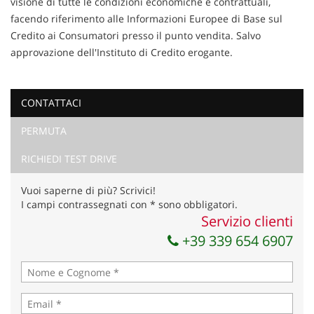
visione di tutte le condizioni economiche e contrattuali,
facendo riferimento alle Informazioni Europee di Base sul
Credito ai Consumatori presso il punto vendita. Salvo
approvazione dell'Instituto di Credito erogante.
CONTATTACI
Ho letto e accetto
l'informativa privacy
*
PERMUTA
Acconsento al trattamento dei miei dati per finalità di
marketing
RICHIEDI TEST DRIVE
Invia la tua richiesta
Vuoi saperne di più? Scrivici!
I campi contrassegnati con * sono obbligatori.
Servizio clienti
+39 339 654 6907