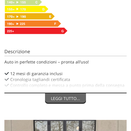
Descrizione
Auto in perfette condizioni – pronta all’uso!
12 mesi di garanzia inclusi
Cronologia tagliandi certificata
Controllo completo e messa a punto prima della consegna
Ultimi interventi effettuati:
LEGGI TUTTO...
Manutenzione: 03.26 - 90.000KM (officina Ford)
Revisione: 03.2027
Gomme: INVERNALI 90%