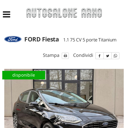
HOME
LISTA VEICOLI
FORD Fiesta
1.1 75 CV 5 porte Titanium
ACQUISTIAMO USATO
Stampa
Condividi
NUOVO E KM 0
disponibile
AZIENDA
ASSISTENZA
CONTATTI