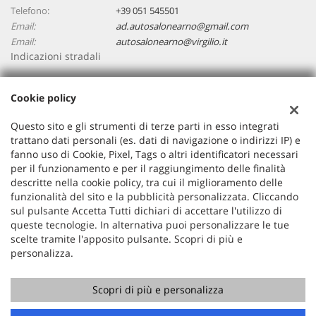
Telefono:
+39 051 545501
Email:
ad.autosalonearno@gmail.com
Email:
autosalonearno@virgilio.it
Indicazioni stradali
Cookie policy
Dati fiscali:
Autosalone ARNO
Questo sito e gli strumenti di terze parti in esso integrati
Via Giacomo Matteotti, 2, 40055, Villanova di Castenaso (BO)
trattano dati personali (es. dati di navigazione o indirizzi IP) e
C.F/P.IVA:
03748561200
fanno uso di Cookie, Pixel, Tags o altri identificatori necessari
per il funzionamento e per il raggiungimento delle finalità
Registro delle imprese:
BO
descritte nella cookie policy, tra cui il miglioramento delle
funzionalità del sito e la pubblicità personalizzata. Cliccando
sul pulsante Accetta Tutti dichiari di accettare l'utilizzo di
queste tecnologie. In alternativa puoi personalizzare le tue
scelte tramite l'apposito pulsante. Scopri di più e
personalizza.
Scopri di più e personalizza
Copyright © 2026 GestionaleAuto.com S.r.l., Tutti i diritti
riservati -
Leggi l'informativa sulla privacy
-
Cookie Policy