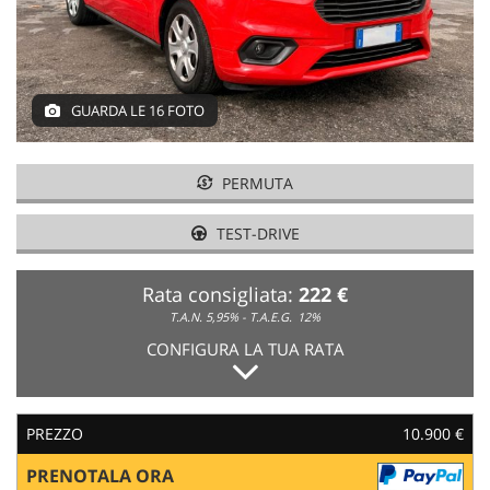
GUARDA LE 16 FOTO
PERMUTA
TEST-DRIVE
Rata consigliata:
222 €
T.A.N. 5,95% - T.A.E.G.
12%
CONFIGURA LA TUA RATA
PREZZO
10.900 €
PRENOTALA ORA