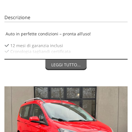
Descrizione
Auto in perfette condizioni – pronta all’uso!
12 mesi di garanzia inclusi
Cronologia tagliandi certificata
Tagliando completo e messa a punto prima della consegna
Gancio Traino Rimovibile
LEGGI TUTTO...
Ultimi interventi effettuati:
Manutenzione: 06.24 -107.000KM
Revisione: 12.24 - 114.000KM
Classe ambientale: Euro 6
Guidabile anche da neopatentati
Possibilità di finanziamento su misura
Ritiriamo il tuo usato in permuta