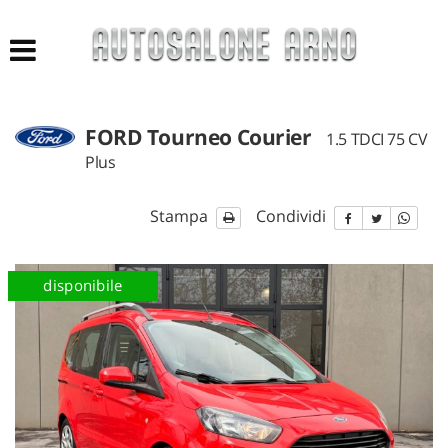
HOME
LISTA VEICOLI
FORD Tourneo Courier
1.5 TDCI 75 CV
ACQUISTIAMO USATO
Plus
NUOVO E KM 0
Stampa
Condividi
AZIENDA
disponibile
ASSISTENZA
CONTATTI