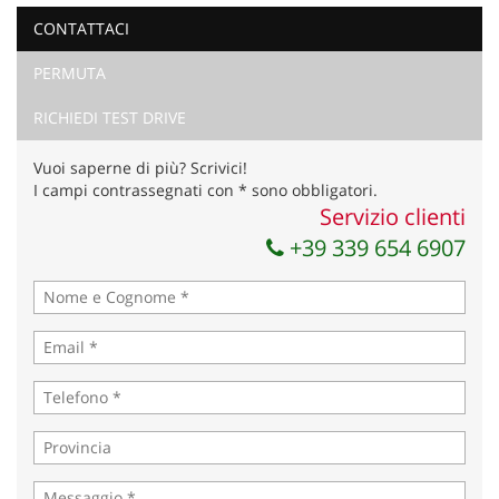
CONTATTACI
Ho letto e accetto
l'informativa privacy
*
PERMUTA
Acconsento al trattamento dei miei dati per finalità di
marketing
RICHIEDI TEST DRIVE
Invia la tua richiesta
Vuoi saperne di più? Scrivici!
I campi contrassegnati con * sono obbligatori.
Servizio clienti
+39 339 654 6907