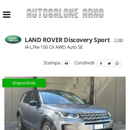
HOME
LISTA VEICOLI
LAND ROVER Discovery Sport
2.0D
ACQUISTIAMO USATO
I4-L.Flw 150 CV AWD Auto SE
NUOVO E KM 0
Stampa
Condividi
AZIENDA
disponibile
ASSISTENZA
CONTATTI