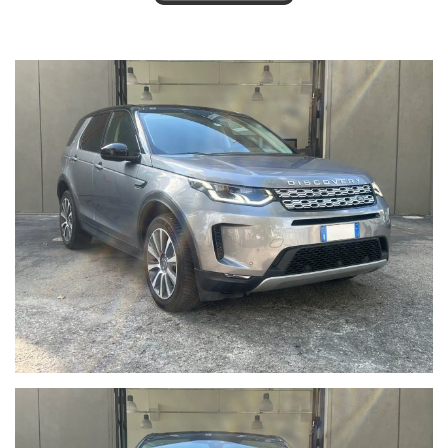
Ultima revisione: 11.24 - 70.000KM
Ultima manutenzione: APPENA ESEGUITA
Classe ambientale: Euro 6
OMOLOGATA AUTOCARRO N1- POSSIBILITA' DI
TRASFORMAZIONE A VETTURA
Il veicolo non può essere guidato da un neopatentato
Ritiriamo permute
Importo finanziabile
LE IMMAGINI SI RIFERISCONO ESATTAMENTE AL VEICOLO
IN VENDITA.
I NOSTRI ANNUNCI SONO COMPILATI CON IL MASSIMO
SCRUPOLO TUTTAVIA CI POTREBBERO ESSERE ERRORI O
IMPRECISIONI NELLA DESCRIZIONI DEGLI ACCESSORI,
PERTANTO DA RITENERSI SOLO AD USO INFORMATIVO E NON
CONTRATTUALE