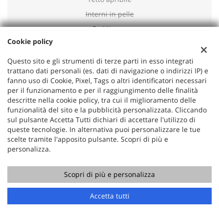
Interni in pelle
Fari Xenon
Cookie policy
Cruise Control
Questo sito e gli strumenti di terze parti in esso integrati
trattano dati personali (es. dati di navigazione o indirizzi IP) e
fanno uso di Cookie, Pixel, Tags o altri identificatori necessari
per il funzionamento e per il raggiungimento delle finalità
descritte nella cookie policy, tra cui il miglioramento delle
funzionalità del sito e la pubblicità personalizzata. Cliccando
sul pulsante Accetta Tutti dichiari di accettare l'utilizzo di
queste tecnologie. In alternativa puoi personalizzare le tue
scelte tramite l'apposito pulsante. Scopri di più e
personalizza.
Sede di Villanova di Castenaso
Scopri di più e personalizza
Via Giacomo Matteotti, 2
40055 Villanova di Castenaso (BO)
Accetta tutti
Cellulare::
+39 339 654 6907
Telefono:
+39 051 545501