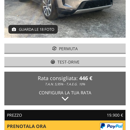
GUARDA LE 18 FOTO
PERMUTA
TEST-DRIVE
Rata consigliata:
446 €
T.A.N. 5,95% - T.A.E.G.
10%
CONFIGURA LA TUA RATA
PREZZO
19.900 €
PRENOTALA ORA