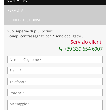
CONTATTACI
Ho letto e accetto
l'informativa privacy
*
PERMUTA
Acconsento al trattamento dei miei dati per finalità di
marketing
RICHIEDI TEST DRIVE
Invia la tua richiesta
Vuoi saperne di più? Scrivici!
I campi contrassegnati con * sono obbligatori.
Servizio clienti
+39 339 654 6907