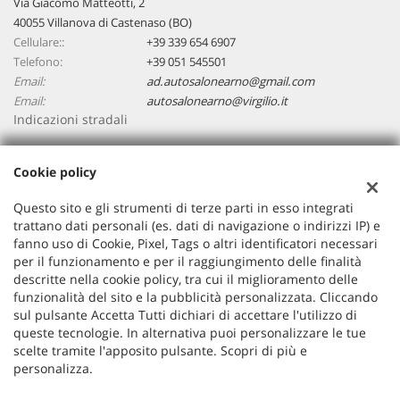
Via Giacomo Matteotti, 2
40055 Villanova di Castenaso (BO)
Cellulare::
+39 339 654 6907
Telefono:
+39 051 545501
Email:
ad.autosalonearno@gmail.com
Email:
autosalonearno@virgilio.it
Indicazioni stradali
Cookie policy
Dati fiscali:
Autosalone ARNO
Questo sito e gli strumenti di terze parti in esso integrati
Via Giacomo Matteotti, 2, 40055, Villanova di Castenaso (BO)
trattano dati personali (es. dati di navigazione o indirizzi IP) e
C.F/P.IVA:
03748561200
fanno uso di Cookie, Pixel, Tags o altri identificatori necessari
per il funzionamento e per il raggiungimento delle finalità
Registro delle imprese:
BO
descritte nella cookie policy, tra cui il miglioramento delle
funzionalità del sito e la pubblicità personalizzata. Cliccando
sul pulsante Accetta Tutti dichiari di accettare l'utilizzo di
queste tecnologie. In alternativa puoi personalizzare le tue
scelte tramite l'apposito pulsante. Scopri di più e
personalizza.