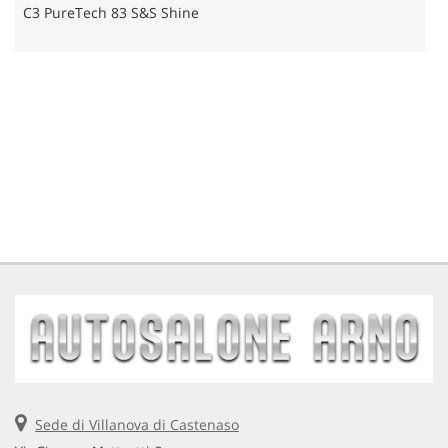
C3 PureTech 83 S&S Shine
P
Sede di Villanova di Castenaso