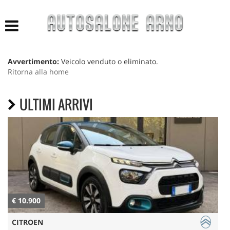
HOME
LISTA VEICOLI
Avvertimento:
Veicolo venduto o eliminato.
Ritorna alla home
ACQUISTIAMO USATO
ULTIMI ARRIVI
NUOVO E KM 0
AZIENDA
ASSISTENZA
CONTATTI
€ 10.900
€
CITROEN