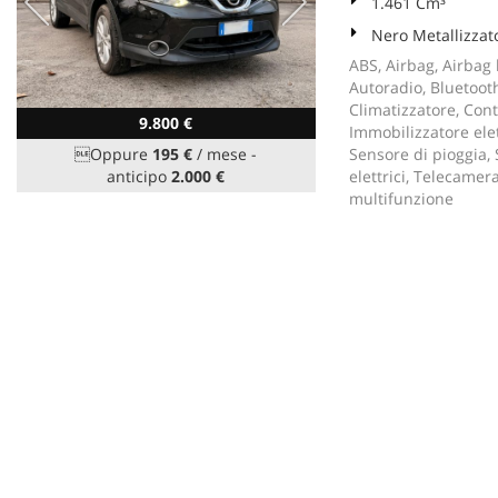
1.461 Cm³
Nero Metallizzat
ABS, Airbag, Airbag l
Autoradio, Bluetooth
Climatizzatore, Cont
9.800 €
Immobilizzatore elett
Oppure
195 €
/ mese
-
Sensore di pioggia, 
anticipo
2.000 €
elettrici, Telecamer
multifunzione