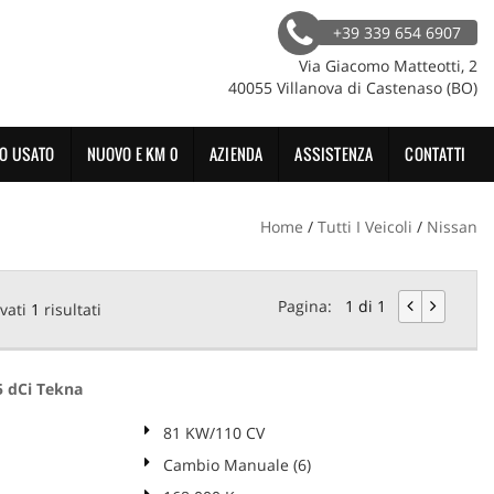
+39 339 654 6907
Via Giacomo Matteotti, 2
40055 Villanova di Castenaso (BO)
O USATO
NUOVO E KM 0
AZIENDA
ASSISTENZA
CONTATTI
Home
/
Tutti I Veicoli
/
Nissan
Pagina:
1 di 1
vati
1
risultati
5 dCi Tekna
81 KW/110 CV
Cambio Manuale (6)