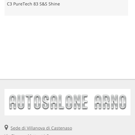
C3 PureTech 83 S&S Shine
P
Sede di Villanova di Castenaso