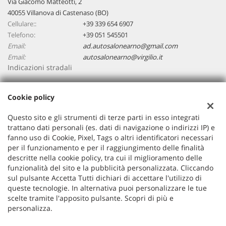
Via Giacomo Matteotti, 2
40055 Villanova di Castenaso (BO)
Cellulare::
+39 339 654 6907
Telefono:
+39 051 545501
Email:
ad.autosalonearno@gmail.com
Email:
autosalonearno@virgilio.it
Indicazioni stradali
Cookie policy
Dati fiscali:
Autosalone ARNO
Questo sito e gli strumenti di terze parti in esso integrati
Via Giacomo Matteotti, 2, 40055, Villanova di Castenaso (BO)
trattano dati personali (es. dati di navigazione o indirizzi IP) e
C.F/P.IVA:
03748561200
fanno uso di Cookie, Pixel, Tags o altri identificatori necessari
per il funzionamento e per il raggiungimento delle finalità
Registro delle imprese:
BO
descritte nella cookie policy, tra cui il miglioramento delle
funzionalità del sito e la pubblicità personalizzata. Cliccando
sul pulsante Accetta Tutti dichiari di accettare l'utilizzo di
queste tecnologie. In alternativa puoi personalizzare le tue
scelte tramite l'apposito pulsante. Scopri di più e
personalizza.