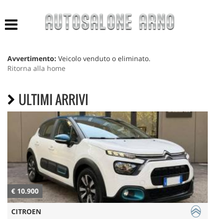
HOME
LISTA VEICOLI
Avvertimento:
Veicolo venduto o eliminato.
Ritorna alla home
ACQUISTIAMO USATO
ULTIMI ARRIVI
NUOVO E KM 0
AZIENDA
ASSISTENZA
CONTATTI
€ 10.900
€
CITROEN